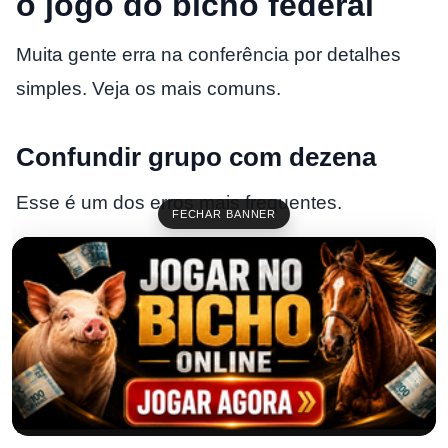
o jogo do bicho federal
Muita gente erra na conferência por detalhes
simples. Veja os mais comuns.
Confundir grupo com dezena
Esse é um dos erros mais frequentes.
FECHAR BANNER
A pessoa vê que o número final caiu no mesmo
grupo e pensa que acertou a dezena. Mas
grupo e dezena não são a mesma coisa.
Exemplo:
Dezena 33: Cobra