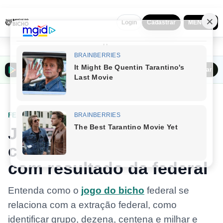
MENU ▼
Login
Cadastrar
Home
Baixar o Bancas do Bicho na Play Store
Baixar
FEDERAL DO JOGO DO BICHO
Jogo do bicho federal:
como entender a relação
com resultado da federal
Entenda como o
jogo do bicho
federal se
relaciona com a extração federal, como
identificar grupo, dezena, centena e milhar e