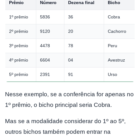
Prêmio
Número
Dezena final
Bicho
1º prêmio
5836
36
Cobra
2º prêmio
9120
20
Cachorro
3º prêmio
4478
78
Peru
4º prêmio
6604
04
Avestruz
5º prêmio
2391
91
Urso
Nesse exemplo, se a conferência for apenas no
1º prêmio, o bicho principal seria Cobra.
Mas se a modalidade considerar do 1º ao 5º,
outros bichos também podem entrar na