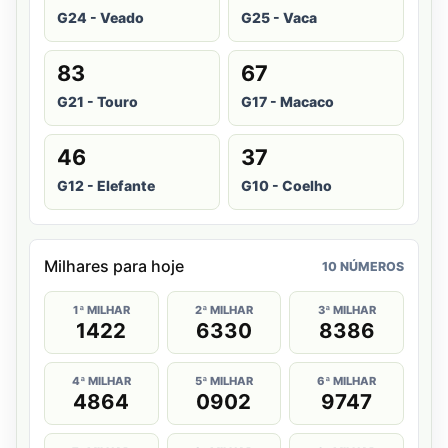
G24 - Veado
G25 - Vaca
83
67
G21 - Touro
G17 - Macaco
46
37
G12 - Elefante
G10 - Coelho
Milhares para hoje
10 NÚMEROS
1ª MILHAR
2ª MILHAR
3ª MILHAR
1422
6330
8386
4ª MILHAR
5ª MILHAR
6ª MILHAR
4864
0902
9747