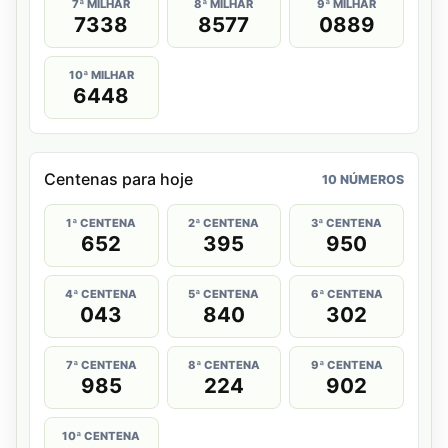
7ª MILHAR
8ª MILHAR
9ª MILHAR
7338
8577
0889
10ª MILHAR
6448
Centenas para hoje
10 NÚMEROS
1ª CENTENA
2ª CENTENA
3ª CENTENA
652
395
950
4ª CENTENA
5ª CENTENA
6ª CENTENA
043
840
302
7ª CENTENA
8ª CENTENA
9ª CENTENA
985
224
902
10ª CENTENA