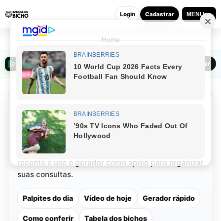
Login
Cadastrar
MENU ▼
Home
Baixar o Bancas do Bicho na Play Store
Baixar
Palpites do Dia do Jogo do
Bicho Hoje (07/08/2026)
Veja os números do dia, confira o vídeo mais
recente e use o gerador como apoio para organizar
suas consultas.
Palpites do dia
Vídeo de hoje
Gerador rápido
Como conferir
Tabela dos bichos