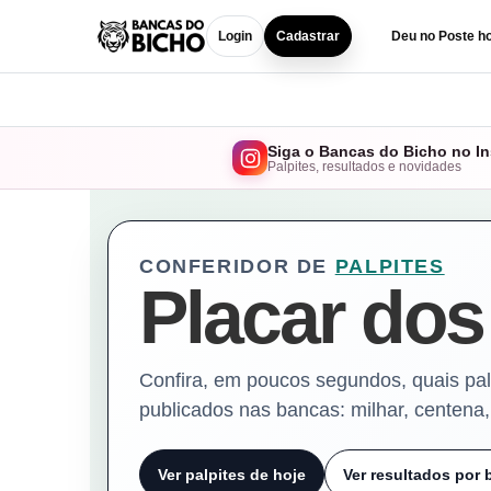
Login
Cadastrar
Deu no Poste ho
Siga o Bancas do Bicho no I
Palpites, resultados e novidades
CONFERIDOR DE
PALPITES
Placar dos
Confira, em poucos segundos, quais pal
publicados nas bancas: milhar, centena
Ver palpites de hoje
Ver resultados por