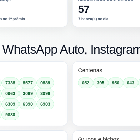
57
s no 1º prêmio
3 banca(s) no dia
, WhatsApp Auto, Instagra
Centenas
7338
8577
0889
652
395
950
043
0963
3069
3096
6309
6390
6903
9630
Grupos e bichos