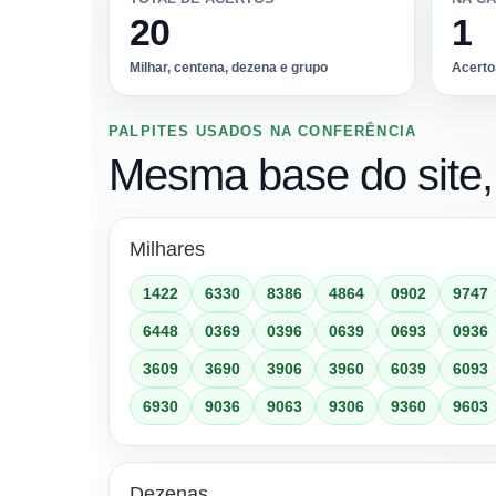
20
1
Milhar, centena, dezena e grupo
Acerto
PALPITES USADOS NA CONFERÊNCIA
Mesma base do site
Milhares
1422
6330
8386
4864
0902
9747
6448
0369
0396
0639
0693
0936
3609
3690
3906
3960
6039
6093
6930
9036
9063
9306
9360
9603
Dezenas