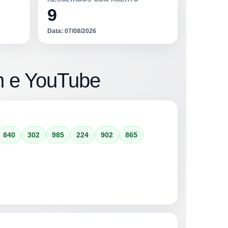
9
Data: 07/08/2026
m e YouTube
840
302
985
224
902
865