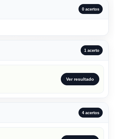
0 acertos
1 acerto
Ver resultado
4 acertos