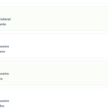
Federal
ante
aneiro
aco
aneiro
do
aneiro
lho