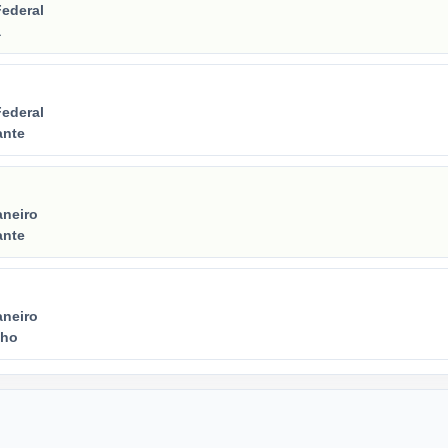
Federal
a
Federal
ante
aneiro
ante
aneiro
lho