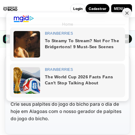
Login
Cadastrar
MENU ▼
Home
Baixar o Bancas do Bicho na Play Store
Baixar
Palpites do Dia do Jogo do
Bicho de Alagoas Hoje
(06/08/2026)
Crie seus palpites do jogo do bicho para o dia de
hoje em Alagoas com o nosso gerador de palpites
do jogo do bicho.