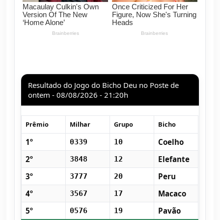
Resultado do Jogo do Bicho Deu no Poste de
ontem - 08/08/2026 - 21:20h
Prêmio
Milhar
Grupo
Bicho
1º
Coelho
0339
10
2º
Elefante
3848
12
3º
Peru
3777
20
4º
Macaco
3567
17
5º
Pavão
0576
19