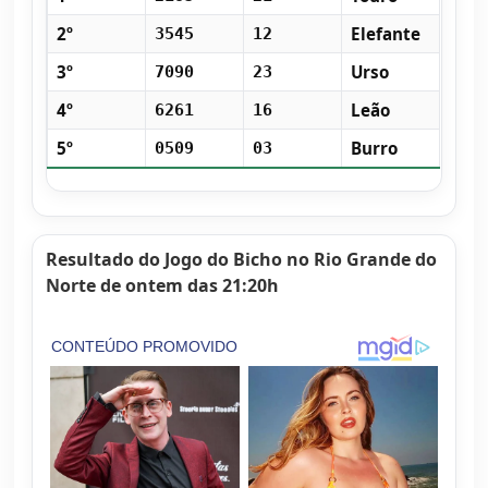
2º
Elefante
3545
12
3º
Urso
7090
23
4º
Leão
6261
16
5º
Burro
0509
03
Resultado do Jogo do Bicho no Rio Grande do
Norte de ontem das 21:20h