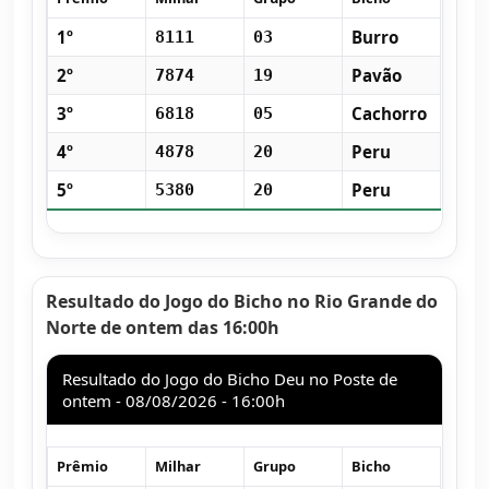
1º
Burro
8111
03
2º
Pavão
7874
19
3º
Cachorro
6818
05
4º
Peru
4878
20
5º
Peru
5380
20
Resultado do Jogo do Bicho no Rio Grande do
Norte de ontem das 16:00h
Resultado do Jogo do Bicho Deu no Poste de
ontem - 08/08/2026 - 16:00h
Prêmio
Milhar
Grupo
Bicho