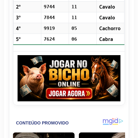
2º
Cavalo
9744
11
3º
Cavalo
7844
11
4º
Cachorro
9919
05
5º
Cabra
7624
06