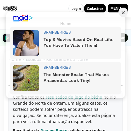
Login
Cadastrar
MENU ▼
Home
Baixar o Bancas do Bicho na Play Store
Baixar
Home
>
Estados
>
Rio Grande do Norte
Resultado do Jogo do Bicho do Rio
Grande do Norte Hoje | Bancas do Bicho
Confira todos os
resultados do jogo do bicho
no Rio
Grande do Norte de ontem. Em alguns casos, os
sorteios podem sofrer pequenos atrasos na
divulgação. Se notar diferença, atualize esta página
para ver a última atualização disponível.
Resultado da
Deu no Poste
válido para todo o