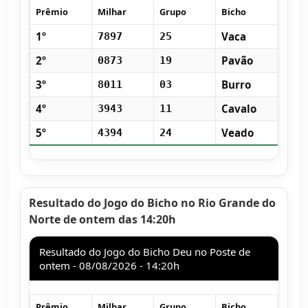
Prêmio
Milhar
Grupo
Bicho
1º
Vaca
7897
25
2º
Pavão
0873
19
3º
Burro
8011
03
4º
Cavalo
3943
11
5º
Veado
4394
24
Resultado do Jogo do Bicho no Rio Grande do
Norte de ontem das 14:20h
Resultado do Jogo do Bicho Deu no Poste de
ontem - 08/08/2026 - 14:20h
Prêmio
Milhar
Grupo
Bicho