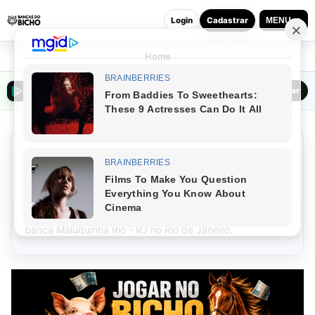
Login
Cadastrar
MENU ▼
Home
Baixar o Bancas do Bicho na Play Store
Baixar
Palpites do dia Maluquinha
Rio - RJ Hoje (09/08/2026)
Gerador automático de
palpites
do
jogo do bicho
para a
banca Maluquinha Rio - RJ no Rio de Janeiro.