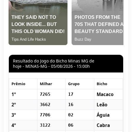
Resultado do Jogo do Bicho Minas MG de
hoje - MINAS-MG - 05/08/2026 - 15:00h
Prêmio
Milhar
Grupo
Bicho
1º
Macaco
7265
17
2º
Leão
3662
16
3º
Águia
7706
02
4º
Cabra
3122
06