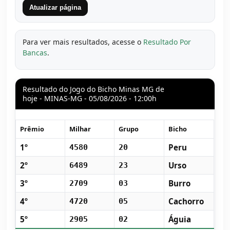
Atualizar página
Para ver mais resultados, acesse o
Resultado Por
Bancas
.
Resultado do Jogo do Bicho Minas MG de
hoje - MINAS-MG - 05/08/2026 - 12:00h
Prêmio
Milhar
Grupo
Bicho
1º
Peru
4580
20
2º
Urso
6489
23
3º
Burro
2709
03
4º
Cachorro
4720
05
5º
Águia
2905
02