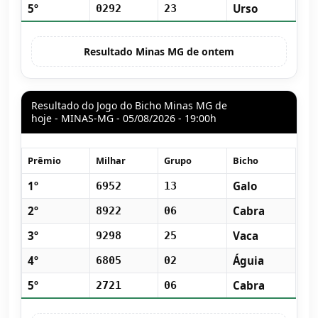
5º
Urso
0292
23
Resultado Minas MG de ontem
Resultado do Jogo do Bicho Minas MG de
hoje - MINAS-MG - 05/08/2026 - 19:00h
Prêmio
Milhar
Grupo
Bicho
1º
Galo
6952
13
2º
Cabra
8922
06
3º
Vaca
9298
25
4º
Águia
6805
02
5º
Cabra
2721
06