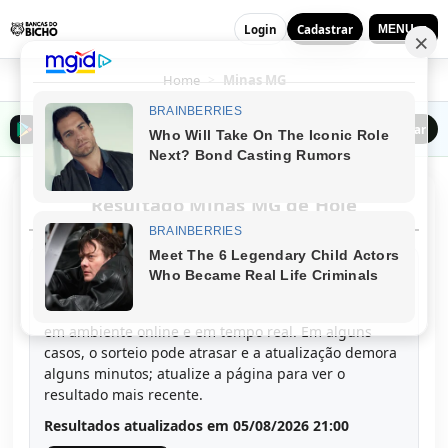
Login
Cadastrar
MENU ▼
Home
>
Minas MG
Baixar o Bancas do Bicho na Play Store
Baixar
Resultado Minas MG de Hoje
Confira todos os resultados da banca Minas MG de
hoje, em ordem do mais antigo para o mais novo. Os
resultados são publicados logo após cada sorteio,
em ambiente online e em tempo real. Em alguns
casos, o sorteio pode atrasar e a atualização demora
alguns minutos; atualize a página para ver o
resultado mais recente.
Resultados atualizados em 05/08/2026 21:00