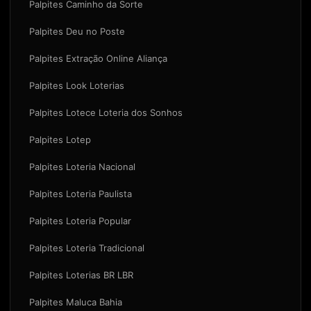
Palpites Caminho da Sorte
Palpites Deu no Poste
Palpites Extração Online Aliança
Palpites Look Loterias
Palpites Lotece Loteria dos Sonhos
Palpites Lotep
Palpites Loteria Nacional
Palpites Loteria Paulista
Palpites Loteria Popular
Palpites Loteria Tradicional
Palpites Loterias BR LBR
Palpites Maluca Bahia