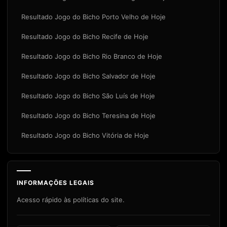
Resultado Jogo do Bicho Porto Velho de Hoje
Resultado Jogo do Bicho Recife de Hoje
Resultado Jogo do Bicho Rio Branco de Hoje
Resultado Jogo do Bicho Salvador de Hoje
Resultado Jogo do Bicho São Luís de Hoje
Resultado Jogo do Bicho Teresina de Hoje
Resultado Jogo do Bicho Vitória de Hoje
INFORMAÇÕES LEGAIS
Acesso rápido às políticas do site.