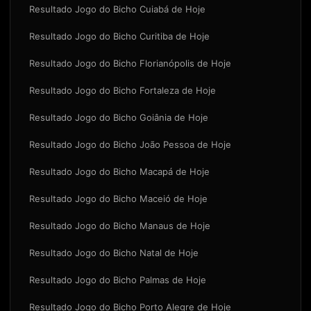
Resultado Jogo do Bicho Cuiabá de Hoje
Resultado Jogo do Bicho Curitiba de Hoje
Resultado Jogo do Bicho Florianópolis de Hoje
Resultado Jogo do Bicho Fortaleza de Hoje
Resultado Jogo do Bicho Goiânia de Hoje
Resultado Jogo do Bicho João Pessoa de Hoje
Resultado Jogo do Bicho Macapá de Hoje
Resultado Jogo do Bicho Maceió de Hoje
Resultado Jogo do Bicho Manaus de Hoje
Resultado Jogo do Bicho Natal de Hoje
Resultado Jogo do Bicho Palmas de Hoje
Resultado Jogo do Bicho Porto Alegre de Hoje