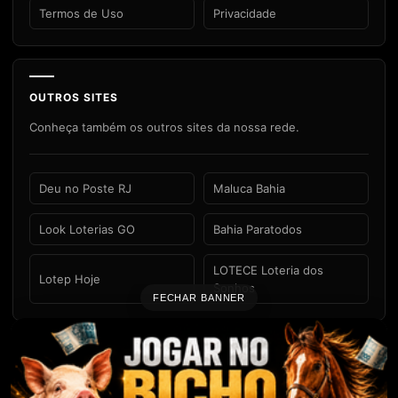
Termos de Uso
Privacidade
OUTROS SITES
Conheça também os outros sites da nossa rede.
Deu no Poste RJ
Maluca Bahia
Look Loterias GO
Bahia Paratodos
LOTECE Loteria dos
Lotep Hoje
Sonhos
FECHAR BANNER
Aviso Importante:
Esclarecemos que não temos vínculo com o serviço ou