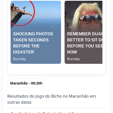
Maranhão - 09:20h
Resultados do Jogo do Bicho no Maranhão em
outras datas