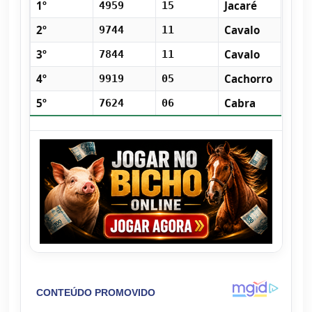
1º
Jacaré
4959
15
2º
Cavalo
9744
11
3º
Cavalo
7844
11
4º
Cachorro
9919
05
5º
Cabra
7624
06