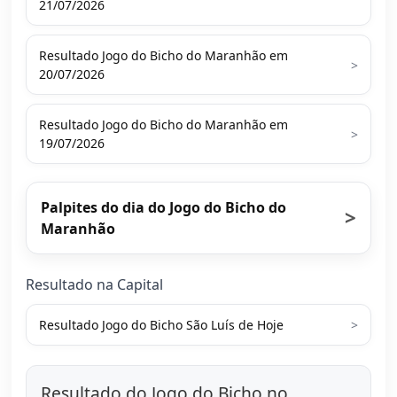
21/07/2026
Resultado Jogo do Bicho do Maranhão em
>
20/07/2026
Resultado Jogo do Bicho do Maranhão em
>
19/07/2026
Palpites do dia do Jogo do Bicho do
>
Maranhão
Resultado na Capital
Resultado Jogo do Bicho São Luís de Hoje
>
Resultado do Jogo do Bicho no