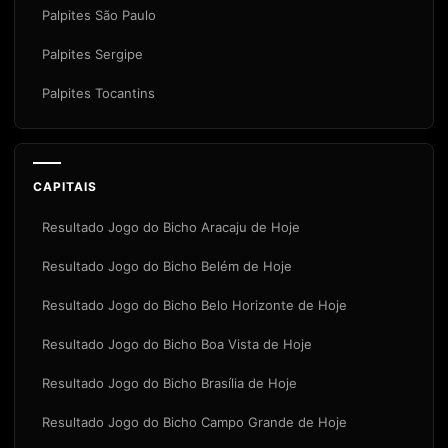
Palpites São Paulo
Palpites Sergipe
Palpites Tocantins
CAPITAIS
Resultado Jogo do Bicho Aracaju de Hoje
Resultado Jogo do Bicho Belém de Hoje
Resultado Jogo do Bicho Belo Horizonte de Hoje
Resultado Jogo do Bicho Boa Vista de Hoje
Resultado Jogo do Bicho Brasília de Hoje
Resultado Jogo do Bicho Campo Grande de Hoje