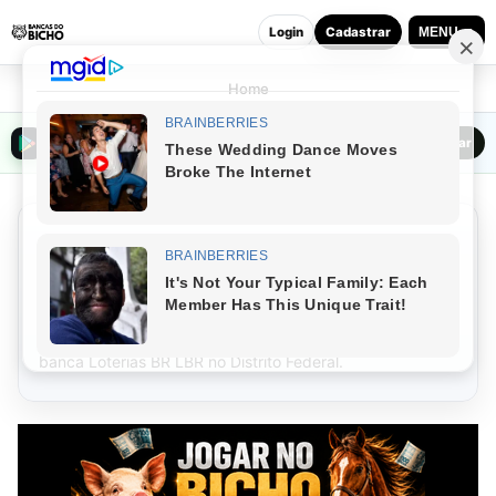
Login
Cadastrar
MENU ▼
Home
Baixar o Bancas do Bicho na Play Store
Baixar
Palpites do dia Loterias BR
LBR Hoje (07/08/2026)
Gerador automático de
palpites
do
jogo do bicho
para a
banca Loterias BR LBR no Distrito Federal.