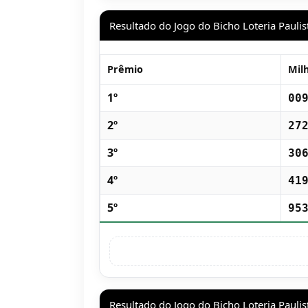
Resultado do Jogo do Bicho Loteria Paulis
Prêmio
Mil
1º
00
2º
27
3º
30
4º
41
5º
95
Resultado do Jogo do Bicho Loteria Paulis