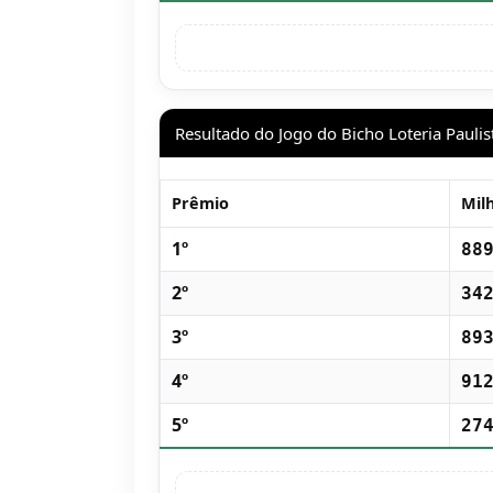
Resultado do Jogo do Bicho Loteria Paulis
Prêmio
Mil
1º
88
2º
34
3º
89
4º
91
5º
27