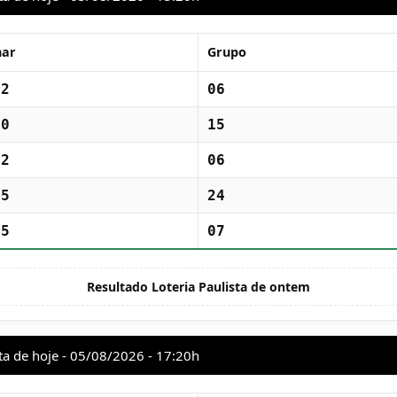
har
Grupo
22
06
60
15
22
06
95
24
25
07
Resultado Loteria Paulista de ontem
ta de hoje - 05/08/2026 - 17:20h