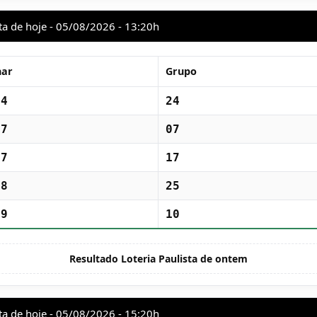
ta de hoje - 05/08/2026 - 13:20h
har
Grupo
94
24
27
07
67
17
98
25
39
10
Resultado Loteria Paulista de ontem
ta de hoje - 05/08/2026 - 15:20h