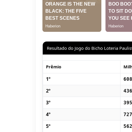
Resultado do Jogo do Bicho Loteria Paulis
Prêmio
Mil
1º
60
2º
43
3º
39
4º
72
5º
56