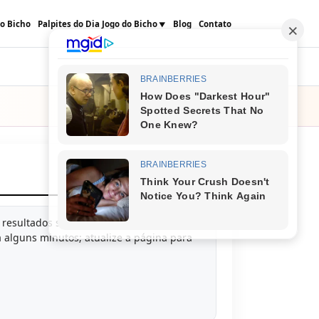
do Bicho
Palpites do Dia Jogo do Bicho
Blog
Contato
Seguir
e
s resultados são publicados logo após cada
a alguns minutos; atualize a página para