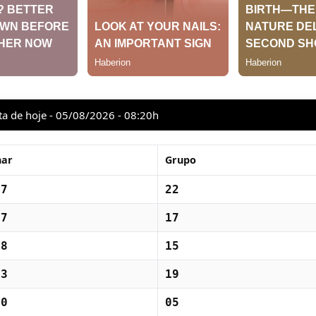
ta de hoje - 05/08/2026 - 08:20h
har
Grupo
87
22
67
17
58
15
73
19
20
05