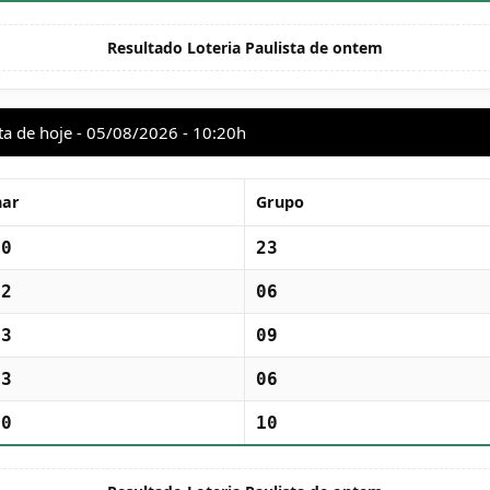
Resultado Loteria Paulista de ontem
ta de hoje - 05/08/2026 - 10:20h
har
Grupo
90
23
22
06
33
09
23
06
40
10