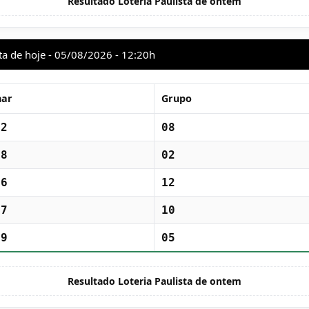
Resultado Loteria Paulista de ontem
ta de hoje - 05/08/2026 - 12:20h
har
Grupo
32
08
08
02
46
12
37
10
19
05
Resultado Loteria Paulista de ontem