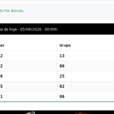
do Por Bancas
.
ta de hoje - 05/08/2026 - 00:00h
har
Grupo
52
13
22
06
98
25
05
02
21
06