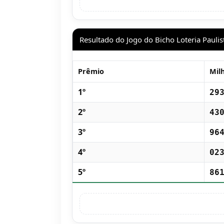
Resultado do Jogo do Bicho Loteria Paulis
Prêmio
Mil
1º
29
2º
43
3º
96
4º
02
5º
86