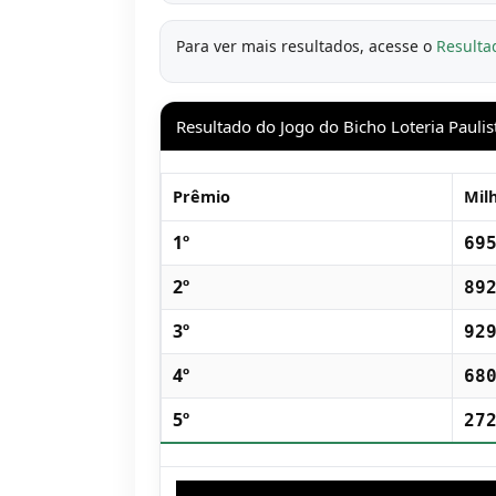
Para ver mais resultados, acesse o
Resulta
Resultado do Jogo do Bicho Loteria Paulis
Prêmio
Mil
1º
69
2º
89
3º
92
4º
68
5º
27