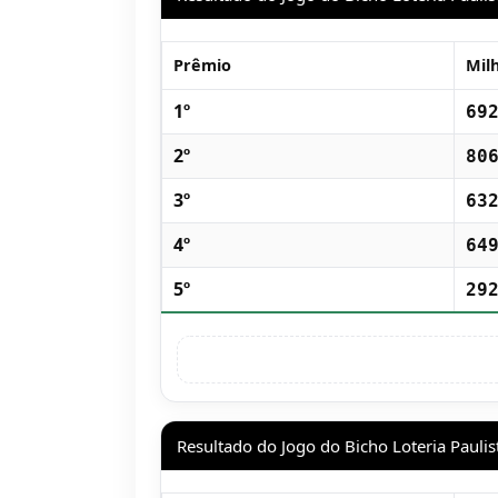
Prêmio
Mil
1º
69
2º
80
3º
63
4º
64
5º
29
Resultado do Jogo do Bicho Loteria Paulis