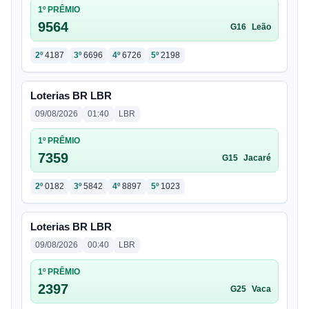
1º PRÊMIO
9564
G16
Leão
2º
4187
3º
6696
4º
6726
5º
2198
Loterias BR LBR
09/08/2026
01:40
LBR
1º PRÊMIO
7359
G15
Jacaré
2º
0182
3º
5842
4º
8897
5º
1023
Loterias BR LBR
09/08/2026
00:40
LBR
1º PRÊMIO
2397
G25
Vaca