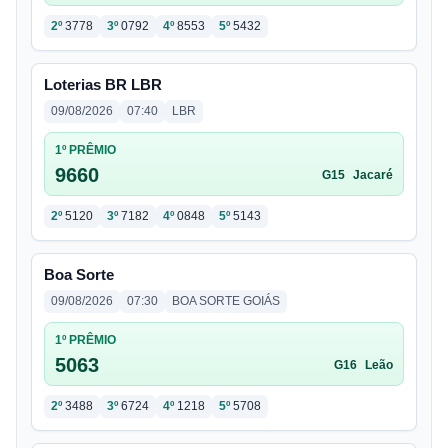
2º
3778
3º
0792
4º
8553
5º
5432
Loterias BR LBR
09/08/2026
07:40
LBR
1º PRÊMIO
9660
G15
Jacaré
2º
5120
3º
7182
4º
0848
5º
5143
Boa Sorte
09/08/2026
07:30
BOA SORTE GOIÁS
1º PRÊMIO
5063
G16
Leão
2º
3488
3º
6724
4º
1218
5º
5708