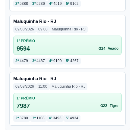
2º
5388
3º
5236
4º
4519
5º
9162
Maluquinha Rio - RJ
09/08/2026
09:00
Maluquinha Rio - RJ
1º PRÊMIO
9594
G24
Veado
2º
4479
3º
4487
4º
9199
5º
4267
Maluquinha Rio - RJ
09/08/2026
11:00
Maluquinha Rio - RJ
1º PRÊMIO
7987
G22
Tigre
2º
3780
3º
1108
4º
3493
5º
4934