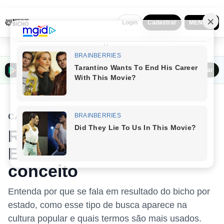
MENU ▼
Login
Cadastrar
Home
Baixar o Bancas do Bicho na Play Store
Baixar
CATEGORIA
Resultado do Bicho por
Estado: entenda o
conceito
Entenda por que se fala em resultado do bicho por
estado, como esse tipo de busca aparece na
cultura popular e quais termos são mais usados.