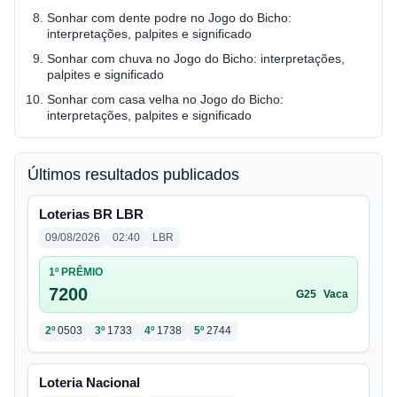
Sonhar com dente podre no Jogo do Bicho:
interpretações, palpites e significado
Sonhar com chuva no Jogo do Bicho: interpretações,
palpites e significado
Sonhar com casa velha no Jogo do Bicho:
interpretações, palpites e significado
Últimos resultados publicados
Loterias BR LBR
09/08/2026
02:40
LBR
1º PRÊMIO
7200
G25
Vaca
2º
0503
3º
1733
4º
1738
5º
2744
Loteria Nacional