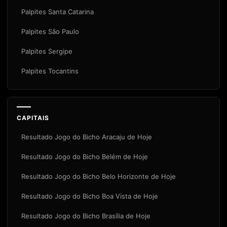
Palpites Santa Catarina
Palpites São Paulo
Palpites Sergipe
Palpites Tocantins
CAPITAIS
Resultado Jogo do Bicho Aracaju de Hoje
Resultado Jogo do Bicho Belém de Hoje
Resultado Jogo do Bicho Belo Horizonte de Hoje
Resultado Jogo do Bicho Boa Vista de Hoje
Resultado Jogo do Bicho Brasília de Hoje