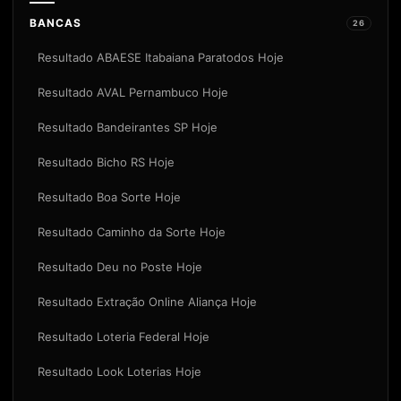
BANCAS
26
Resultado ABAESE Itabaiana Paratodos Hoje
Resultado AVAL Pernambuco Hoje
Resultado Bandeirantes SP Hoje
Resultado Bicho RS Hoje
Resultado Boa Sorte Hoje
Resultado Caminho da Sorte Hoje
Resultado Deu no Poste Hoje
Resultado Extração Online Aliança Hoje
Resultado Loteria Federal Hoje
Resultado Look Loterias Hoje