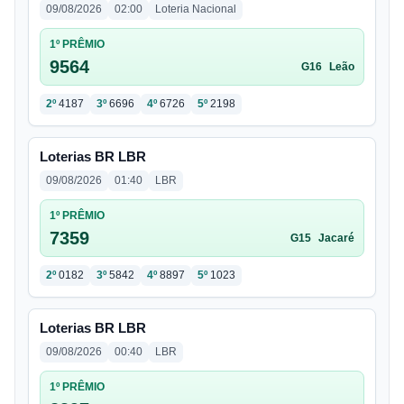
09/08/2026
02:00
Loteria Nacional
1º PRÊMIO
9564
G16
Leão
2º
4187
3º
6696
4º
6726
5º
2198
Loterias BR LBR
09/08/2026
01:40
LBR
1º PRÊMIO
7359
G15
Jacaré
2º
0182
3º
5842
4º
8897
5º
1023
Loterias BR LBR
09/08/2026
00:40
LBR
1º PRÊMIO