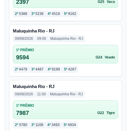
2397
G25
Vaca
2º
5388
3º
5236
4º
4519
5º
9162
Maluquinha Rio - RJ
09/08/2026
09:00
Maluquinha Rio - RJ
1º PRÊMIO
9594
G24
Veado
2º
4479
3º
4487
4º
9199
5º
4267
Maluquinha Rio - RJ
09/08/2026
11:00
Maluquinha Rio - RJ
1º PRÊMIO
7987
G22
Tigre
2º
3780
3º
1108
4º
3493
5º
4934