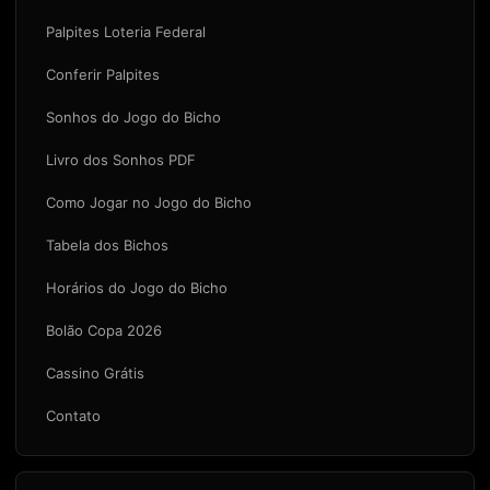
Palpites Loteria Federal
Conferir Palpites
Sonhos do Jogo do Bicho
Livro dos Sonhos PDF
Como Jogar no Jogo do Bicho
Tabela dos Bichos
Horários do Jogo do Bicho
Bolão Copa 2026
Cassino Grátis
Contato