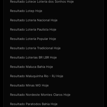
Resultado Lotece Loteria dos Sonhos Hoje
Resultado Lotep Hoje
Resultado Loteria Nacional Hoje
Resultado Loteria Paulista Hoje
Resultado Loteria Popular Hoje
Resultado Loteria Tradicional Hoje
Resultado Loterias BR LBR Hoje
Resultado Maluca Bahia Hoje
Resultado Maluquinha Rio - RJ Hoje
Resultado Minas MG Hoje
Resultado Nordeste Montes Claros Hoje
Resultado Paratodos Bahia Hoje