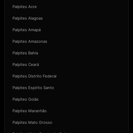
Palpites Acre
Palpites Alagoas
Palpites Amapá
Palpites Amazonas
Palpites Bahia
Palpites Ceará
Palpites Distrito Federal
Palpites Espírito Santo
Palpites Goiás
Palpites Maranhão
Palpites Mato Grosso