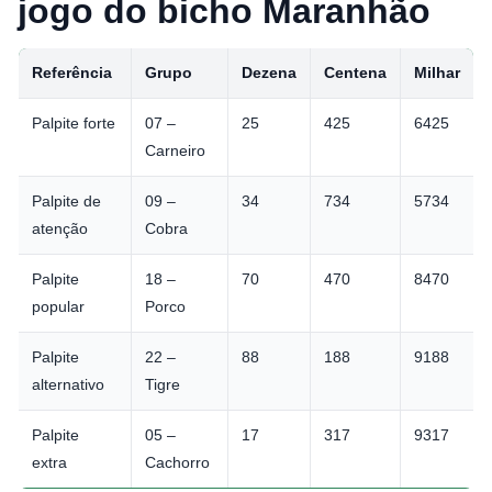
jogo do bicho Maranhão
Referência
Grupo
Dezena
Centena
Milhar
Palpite forte
07 –
25
425
6425
Carneiro
Palpite de
09 –
34
734
5734
atenção
Cobra
Palpite
18 –
70
470
8470
popular
Porco
Palpite
22 –
88
188
9188
alternativo
Tigre
Palpite
05 –
17
317
9317
extra
Cachorro