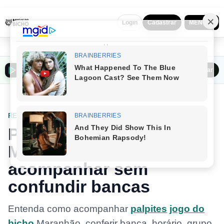
MENU ▼
Login
Cadastrar
Home
Baixar o Bancas do Bicho na Play Store
Baixar
RESULTADO DO BICHO POR ESTADO: ENTENDA O CONCEITO
Palpites jogo do bicho
Maranhão: como
acompanhar sem
confundir bancas
Entenda como acompanhar
palpites
jogo do
bicho
Maranhão, conferir banca, horário, grupo,