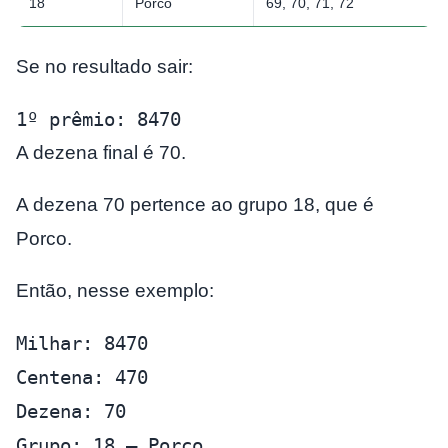
18
Porco
69, 70, 71, 72
Se no resultado sair:
1º prêmio: 8470
A dezena final é 70.
A dezena 70 pertence ao grupo 18, que é
Porco.
Então, nesse exemplo:
Milhar: 8470
Centena: 470
Dezena: 70
Grupo: 18 – Porco