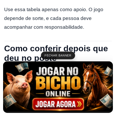
Use essa tabela apenas como apoio. O jogo
depende de sorte, e cada pessoa deve
acompanhar com responsabilidade.
Como conferir depois que
deu no poste
FECHAR BANNER
Depois que
deu no poste
, siga este passo a
passo para evitar erro:
1. Veja se a banca é a mesma
Confira se o resultado é realmente da banca do