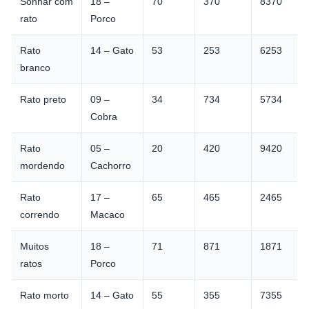
Sonhar com
18 –
70
370
8370
rato
Porco
Rato
14 – Gato
53
253
6253
branco
Rato preto
09 –
34
734
5734
Cobra
Rato
05 –
20
420
9420
mordendo
Cachorro
Rato
17 –
65
465
2465
correndo
Macaco
Muitos
18 –
71
871
1871
ratos
Porco
Rato morto
14 – Gato
55
355
7355