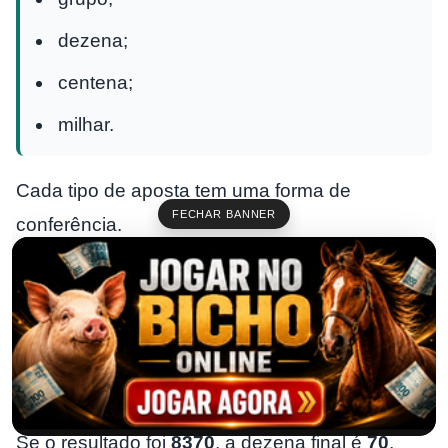
dezena;
centena;
milhar.
Cada tipo de aposta tem uma forma de
FECHAR BANNER
conferência.
Conferindo pelo grupo
O grupo é identificado pela dezena final.
Exemplo:
Se o resultado foi
8370
, a dezena final é
70
.