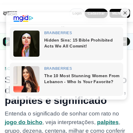
MENU ▼
Login
Cadastrar
Home
Baixar o Bancas do Bicho na Play Store
Baixar
SONHOS
Sonhar com rato no Jogo
do Bicho: interpretações,
palpites e significado
Entenda o significado de sonhar com rato no
jogo do bicho
, veja interpretações,
palpites
,
grupo, dezena, centena, milhar e como conferir