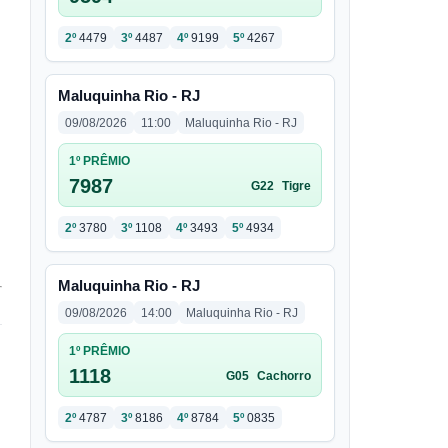
2º
4479
3º
4487
4º
9199
5º
4267
Maluquinha Rio - RJ
09/08/2026
11:00
Maluquinha Rio - RJ
1º PRÊMIO
7987
G22
Tigre
2º
3780
3º
1108
4º
3493
5º
4934
Maluquinha Rio - RJ
09/08/2026
14:00
Maluquinha Rio - RJ
1º PRÊMIO
1118
G05
Cachorro
2º
4787
3º
8186
4º
8784
5º
0835