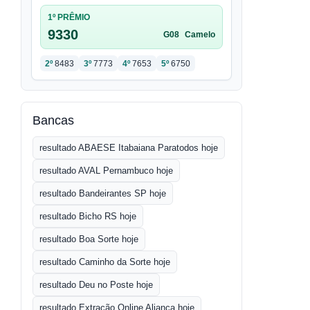
1º PRÊMIO
9330
G08
Camelo
2º
8483
3º
7773
4º
7653
5º
6750
Bancas
resultado ABAESE Itabaiana Paratodos hoje
resultado AVAL Pernambuco hoje
resultado Bandeirantes SP hoje
resultado Bicho RS hoje
resultado Boa Sorte hoje
resultado Caminho da Sorte hoje
resultado Deu no Poste hoje
resultado Extração Online Aliança hoje