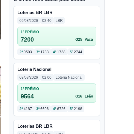
Loterias BR LBR
09/08/2026
02:40
LBR
1º PRÊMIO
7200
G25
Vaca
2º
0503
3º
1733
4º
1738
5º
2744
Loteria Nacional
09/08/2026
02:00
Loteria Nacional
1º PRÊMIO
9564
G16
Leão
2º
4187
3º
6696
4º
6726
5º
2198
Loterias BR LBR