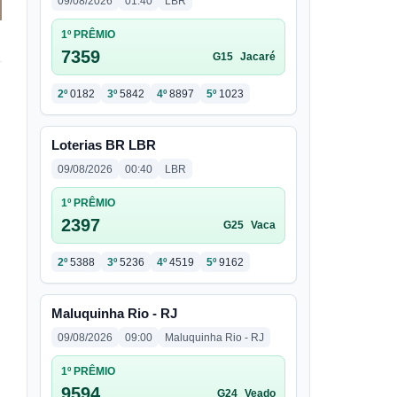
09/08/2026
01:40
LBR
1º PRÊMIO
7359
G15
Jacaré
2º
0182
3º
5842
4º
8897
5º
1023
Loterias BR LBR
09/08/2026
00:40
LBR
1º PRÊMIO
2397
G25
Vaca
,
2º
5388
3º
5236
4º
4519
5º
9162
Maluquinha Rio - RJ
09/08/2026
09:00
Maluquinha Rio - RJ
1º PRÊMIO
9594
G24
Veado