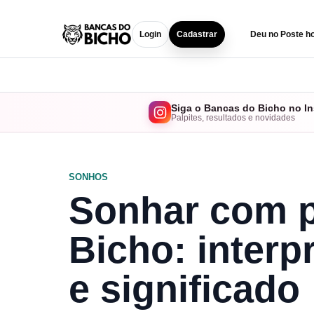
Login
Cadastrar
Deu no Poste ho
Siga o Bancas do Bicho no I
Palpites, resultados e novidades
SONHOS
Sonhar com p
Bicho: interp
e significado