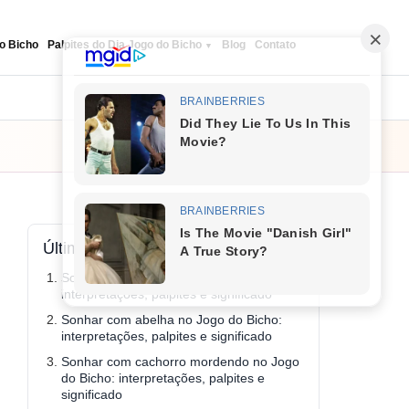
o Bicho
Palpites do Dia Jogo do Bicho
Blog
Contato
Seguir
Últimos conteúdos
Sonhar com ovo no Jogo do Bicho:
interpretações, palpites e significado
Sonhar com abelha no Jogo do Bicho:
interpretações, palpites e significado
Sonhar com cachorro mordendo no Jogo
do Bicho: interpretações, palpites e
significado