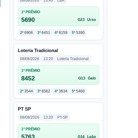
08/08/2026
13:40
LBR
1º PRÊMIO
5690
G23
Urso
2º
6906
3º
6451
4º
8159
5º
5390
Loteria Tradicional
08/08/2026
13:20
Loteria Tradicional
1º PRÊMIO
8452
G13
Galo
2º
3544
3º
6562
4º
3634
5º
5460
PT SP
08/08/2026
13:20
PT-SP
1º PRÊMIO
5763
G16
Leão