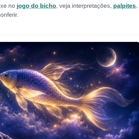
ixe no
jogo do bicho
, veja interpretações,
palpites
,
nferir.