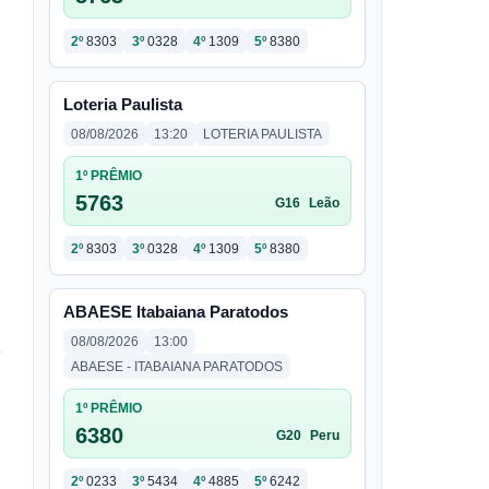
2º
8303
3º
0328
4º
1309
5º
8380
Loteria Paulista
08/08/2026
13:20
LOTERIA PAULISTA
1º PRÊMIO
5763
G16
Leão
2º
8303
3º
0328
4º
1309
5º
8380
ABAESE Itabaiana Paratodos
08/08/2026
13:00
ABAESE - ITABAIANA PARATODOS
1º PRÊMIO
6380
G20
Peru
2º
0233
3º
5434
4º
4885
5º
6242