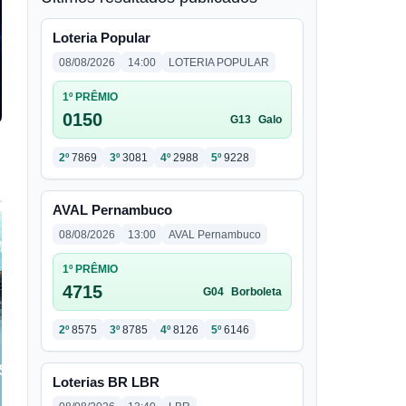
Loteria Popular
08/08/2026
14:00
LOTERIA POPULAR
1º PRÊMIO
0150
G13
Galo
2º
7869
3º
3081
4º
2988
5º
9228
AVAL Pernambuco
08/08/2026
13:00
AVAL Pernambuco
1º PRÊMIO
4715
G04
Borboleta
2º
8575
3º
8785
4º
8126
5º
6146
Loterias BR LBR