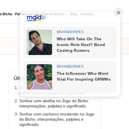
o Bicho
Palpites do Dia Jogo do Bicho
Blog
Contato
Seguir
Últimos conteúdos
Sonhar com ovo no Jogo do Bicho:
interpretações, palpites e significado
Sonhar com abelha no Jogo do Bicho:
interpretações, palpites e significado
Sonhar com cachorro mordendo no Jogo
do Bicho: interpretações, palpites e
significado