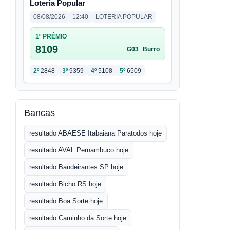
Loteria Popular
08/08/2026
12:40
LOTERIA POPULAR
1º PRÊMIO
8109
G03
Burro
2º
2848
3º
9359
4º
5108
5º
6509
Bancas
resultado ABAESE Itabaiana Paratodos hoje
resultado AVAL Pernambuco hoje
resultado Bandeirantes SP hoje
resultado Bicho RS hoje
resultado Boa Sorte hoje
resultado Caminho da Sorte hoje