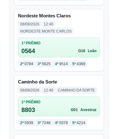
Nordeste Montes Claros
08/08/2026
12:40
NORDESTE MONTE CARLOS
1º PRÊMIO
0564
G16
Leão
2º
0794
3º
5625
4º
9514
5º
4369
Caminho da Sorte
08/08/2026
12:40
CAMINHO DA SORTE
1º PRÊMIO
8803
G01
Avestruz
2º
5939
3º
7246
4º
0376
5º
4214