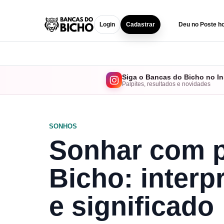
Login
Cadastrar
Deu no Poste ho
Siga o Bancas do Bicho no I
Palpites, resultados e novidades
SONHOS
Sonhar com p
Bicho: interp
e significado