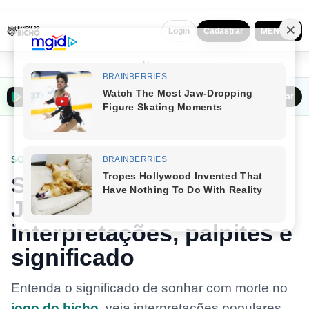
MENU ▼
Login
Cadastrar
Home
Baixar o Bancas do Bicho na Play Store
Baixar
SONHOS
Sonhar com morte no
Jogo do Bicho:
interpretações, palpites e
significado
Entenda o significado de sonhar com morte no
jogo do bicho
, veja interpretações populares,