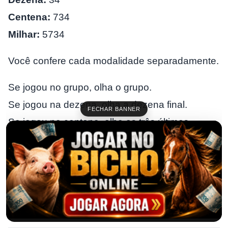
Centena:
734
Milhar:
5734
Você confere cada modalidade separadamente.
Se jogou no grupo, olha o grupo.
Se jogou na dezena, olha a dezena final.
FECHAR BANNER
Se jogou na centena, olha os três últimos
números.
Se jogou na milhar, olha o número completo.
Isso evita confusão na hora de comparar os
palpites do dia
com o resultado.