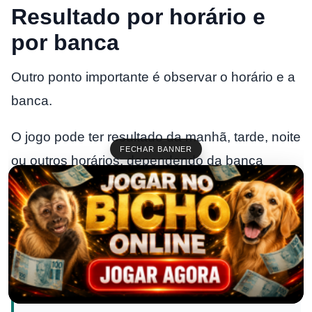
Resultado por horário e
por banca
Outro ponto importante é observar o horário e a
banca.
O jogo pode ter resultado da manhã, tarde, noite
FECHAR BANNER
ou outros horários, dependendo da banca
acompanhada.
Por isso, antes de comparar seus palpites, veja:
qual banca você acompanhou;
qual horário saiu;