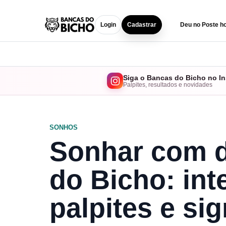
Login
Cadastrar
Deu no Poste ho
Siga o Bancas do Bicho no I
Palpites, resultados e novidades
SONHOS
Sonhar com d
do Bicho: int
palpites e sig