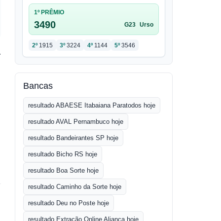
1º PRÊMIO
3490
G23
Urso
2º
1915
3º
3224
4º
1144
5º
3546
r
Bancas
resultado ABAESE Itabaiana Paratodos hoje
resultado AVAL Pernambuco hoje
resultado Bandeirantes SP hoje
resultado Bicho RS hoje
resultado Boa Sorte hoje
resultado Caminho da Sorte hoje
resultado Deu no Poste hoje
resultado Extração Online Aliança hoje