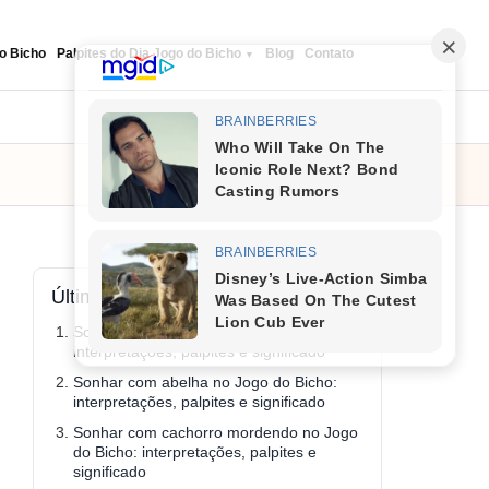
o Bicho
Palpites do Dia Jogo do Bicho
Blog
Contato
Seguir
Últimos conteúdos
Sonhar com ovo no Jogo do Bicho:
interpretações, palpites e significado
Sonhar com abelha no Jogo do Bicho:
interpretações, palpites e significado
Sonhar com cachorro mordendo no Jogo
do Bicho: interpretações, palpites e
significado