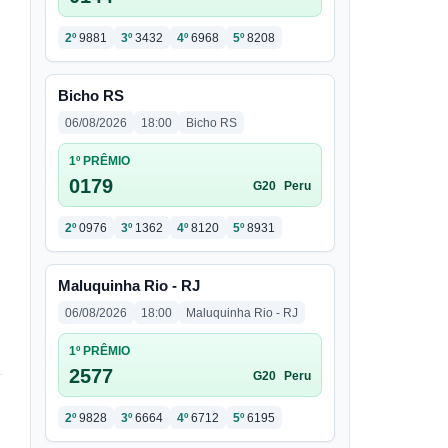
2º
9881
3º
3432
4º
6968
5º
8208
Bicho RS
06/08/2026
18:00
Bicho RS
1º PRÊMIO
0179
G20
Peru
2º
0976
3º
1362
4º
8120
5º
8931
Maluquinha Rio - RJ
06/08/2026
18:00
Maluquinha Rio - RJ
1º PRÊMIO
2577
G20
Peru
2º
9828
3º
6664
4º
6712
5º
6195