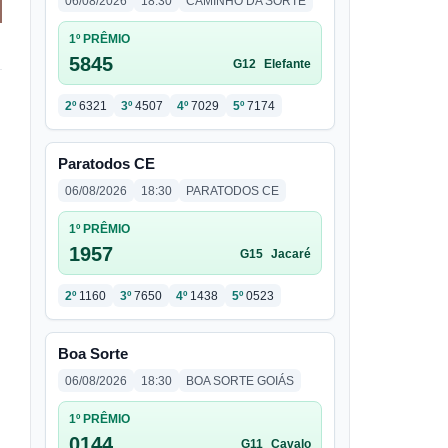
06/08/2026
18:30
CAMINHO DA SORTE
1º PRÊMIO
5845
G12
Elefante
2º
6321
3º
4507
4º
7029
5º
7174
Paratodos CE
06/08/2026
18:30
PARATODOS CE
1º PRÊMIO
1957
G15
Jacaré
2º
1160
3º
7650
4º
1438
5º
0523
Boa Sorte
06/08/2026
18:30
BOA SORTE GOIÁS
1º PRÊMIO
0144
G11
Cavalo