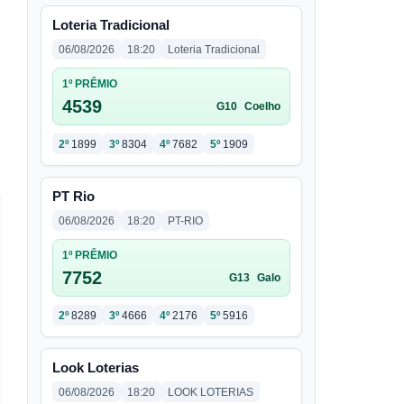
Loteria Tradicional
06/08/2026
18:20
Loteria Tradicional
1º PRÊMIO
4539
G10
Coelho
2º
1899
3º
8304
4º
7682
5º
1909
PT Rio
06/08/2026
18:20
PT-RIO
1º PRÊMIO
7752
G13
Galo
2º
8289
3º
4666
4º
2176
5º
5916
Look Loterias
06/08/2026
18:20
LOOK LOTERIAS