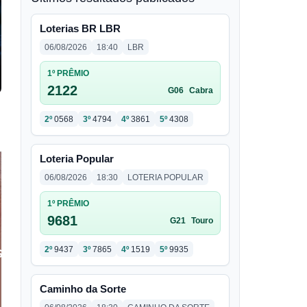
Loterias BR LBR
06/08/2026
18:40
LBR
1º PRÊMIO
2122
G06
Cabra
2º
0568
3º
4794
4º
3861
5º
4308
Loteria Popular
06/08/2026
18:30
LOTERIA POPULAR
1º PRÊMIO
9681
G21
Touro
2º
9437
3º
7865
4º
1519
5º
9935
Caminho da Sorte