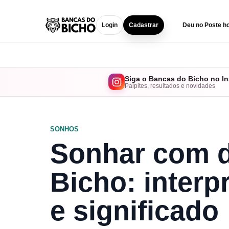
Login
Cadastrar
Deu no Poste ho
Siga o Bancas do Bicho no I
Palpites, resultados e novidades
SONHOS
Sonhar com d
Bicho: interp
e significado