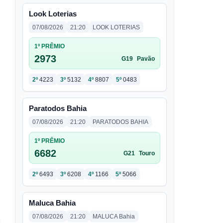
Look Loterias
07/08/2026
21:20
LOOK LOTERIAS
1º PRÊMIO
2973
G19
Pavão
2º
4223
3º
5132
4º
8807
5º
0483
Paratodos Bahia
07/08/2026
21:20
PARATODOS BAHIA
1º PRÊMIO
6682
G21
Touro
2º
6493
3º
6208
4º
1166
5º
5066
Maluca Bahia
07/08/2026
21:20
MALUCA Bahia