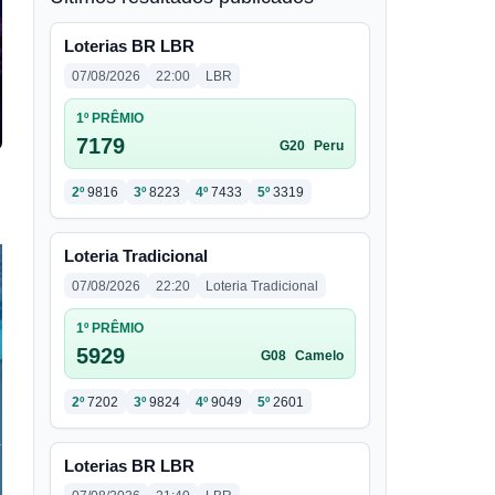
Loterias BR LBR
07/08/2026
22:00
LBR
1º PRÊMIO
7179
G20
Peru
2º
9816
3º
8223
4º
7433
5º
3319
Loteria Tradicional
07/08/2026
22:20
Loteria Tradicional
1º PRÊMIO
5929
G08
Camelo
2º
7202
3º
9824
4º
9049
5º
2601
Loterias BR LBR