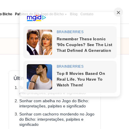
o Bicho
Palpites do Dia Jogo do Bicho
Blog
Contato
Seguir
Últimos conteúdos
Sonhar com ovo no Jogo do Bicho:
interpretações, palpites e significado
Sonhar com abelha no Jogo do Bicho:
interpretações, palpites e significado
Sonhar com cachorro mordendo no Jogo
do Bicho: interpretações, palpites e
significado