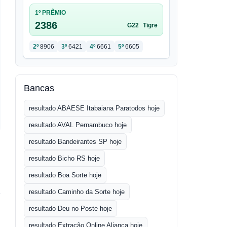
1º PRÊMIO
2386
G22
Tigre
2º
8906
3º
6421
4º
6661
5º
6605
Bancas
resultado ABAESE Itabaiana Paratodos hoje
resultado AVAL Pernambuco hoje
resultado Bandeirantes SP hoje
resultado Bicho RS hoje
resultado Boa Sorte hoje
resultado Caminho da Sorte hoje
resultado Deu no Poste hoje
resultado Extração Online Aliança hoje