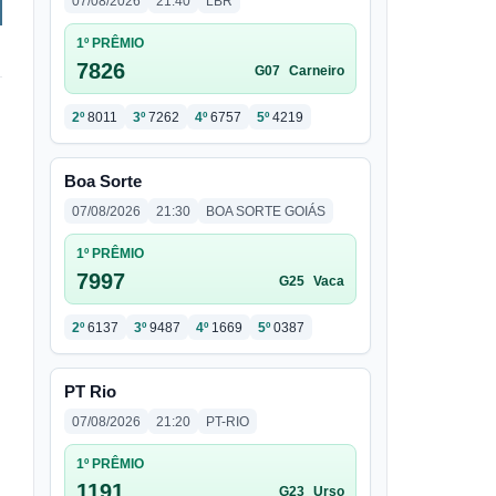
07/08/2026
21:40
LBR
1º PRÊMIO
7826
G07
Carneiro
2º
8011
3º
7262
4º
6757
5º
4219
Boa Sorte
07/08/2026
21:30
BOA SORTE GOIÁS
1º PRÊMIO
7997
G25
Vaca
2º
6137
3º
9487
4º
1669
5º
0387
PT Rio
07/08/2026
21:20
PT-RIO
1º PRÊMIO
1191
G23
Urso