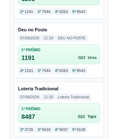
2º
1241
3º
7544
4º
0263
5º
9543
Deu no Poste
07/08/2026
21:20
DEU NO POSTE
1º PRÊMIO
1191
G23
Urso
2º
1241
3º
7544
4º
0263
5º
9543
Loteria Tradicional
07/08/2026
21:20
Loteria Tradicional
1º PRÊMIO
8487
G22
Tigre
2º
3726
3º
5633
4º
5637
5º
8128