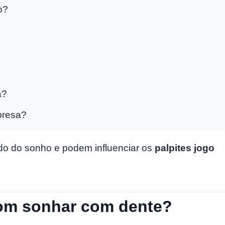
o?
a?
presa?
do do sonho e podem influenciar os
palpites jogo
om sonhar com dente?