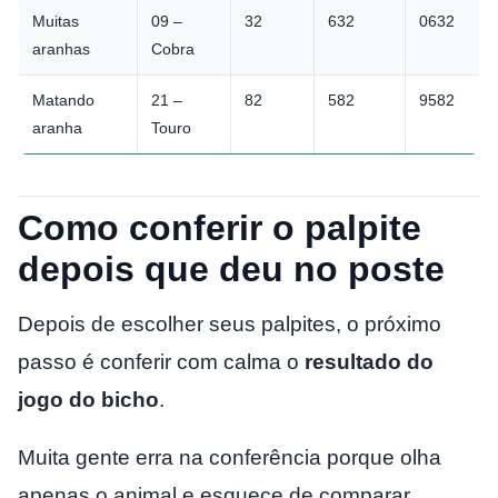
Muitas
09 –
32
632
0632
aranhas
Cobra
Matando
21 –
82
582
9582
aranha
Touro
Como conferir o palpite
depois que deu no poste
Depois de escolher seus palpites, o próximo
passo é conferir com calma o
resultado do
jogo do bicho
.
Muita gente erra na conferência porque olha
apenas o animal e esquece de comparar