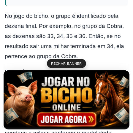
No jogo do bicho, o grupo é identificado pela
dezena final. Por exemplo, no grupo da Cobra,
as dezenas são 33, 34, 35 e 36. Então, se no
resultado sair uma milhar terminada em 34, ela
pertence ao grupo da Cobra.
FECHAR BANNER
Exemplo:
Resultado:
5734
Final:
34
Grupo:
09 – Cobra
Nesse caso, quem fez o palpite na milhar 5734
acertaria a milhar, conforme a modalidade