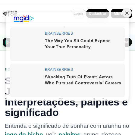
MENU ▼
Login
Cadastrar
Home
Baixar o Bancas do Bicho na Play Store
Baixar
SONHOS
Sonhar com aranha no
Jogo do Bicho:
interpretações, palpites e
significado
Entenda o significado de sonhar com aranha no
jogo do bicho
, veja
palpites
, grupo, dezena,